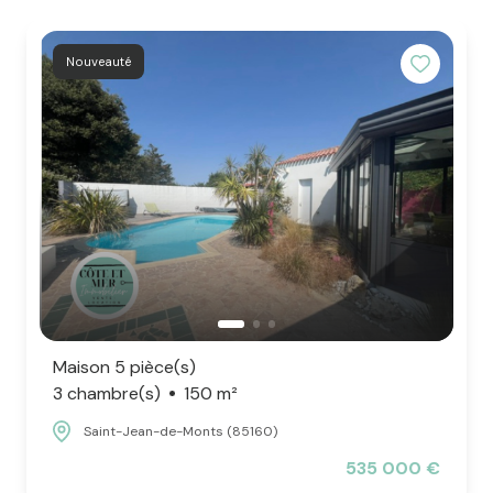
L'ÉQUIPE
CONTACT
Nouveauté
Maison 5 pièce(s)
3 chambre(s)
150 m²
Saint-Jean-de-Monts (85160)
535 000 €