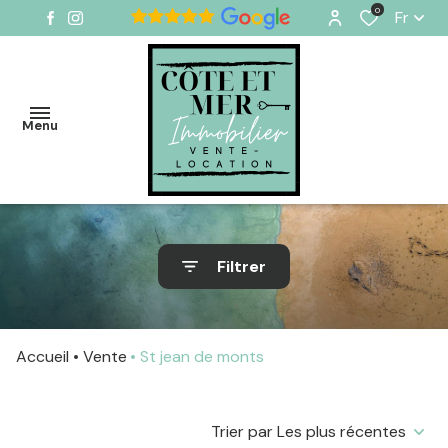
0
Fr
Menu
VENTES
Filtrer
VENDUS
LOCATIONS
Accueil
Vente
St jean de monts
SAISONNIÈRES
ESTIMER
Trier par Les plus récentes