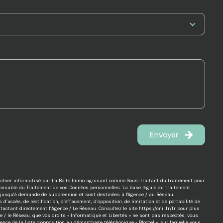
Envoyer
 fichier informatisé par La Boite Immo agissant comme Sous-traitant du traitement pour
sponsable du Traitement de vos Données personnelles. La base légale du traitement
es jusqu'à demande de suppression et sont destinées à l'Agence / au Réseau.
d’accès, de rectification, d’effacement, d’opposition, de limitation et de portabilité de
actant directement l’Agence / Le Réseau. Consultez le site
https://cnil.fr/fr
pour plus
ce / le Réseau, que vos droits « Informatique et Libertés » ne sont pas respectés, vous
nce de la liste d'opposition au démarchage téléphonique « Bloctel », sur laquelle vous