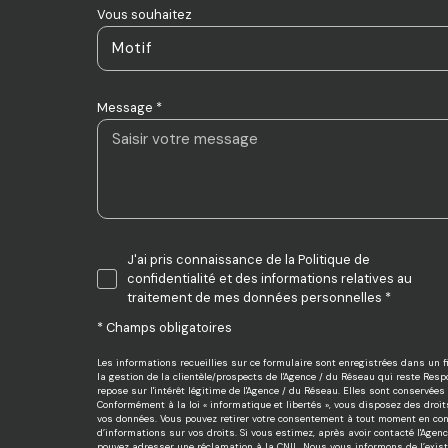
Vous souhaitez
Motif
Message *
J'ai pris connaissance de la Politique de
confidentialité et des informations relatives au
traitement de mes données personnelles *
* Champs obligatoires
Les informations recueillies sur ce formulaire sont enregistrées dans un
la gestion de la clientèle/prospects de l'Agence / du Réseau qui reste Re
repose sur l'intérêt légitime de l'Agence / du Réseau. Elles sont conservé
Conformément à la loi « informatique et libertés », vous disposez des droits 
vos données. Vous pouvez retirer votre consentement à tout moment en cont
d’informations sur vos droits. Si vous estimez, après avoir contacté l'Agen
pouvez adresser une réclamation à la CNIL. Nous vous informons de l’existe