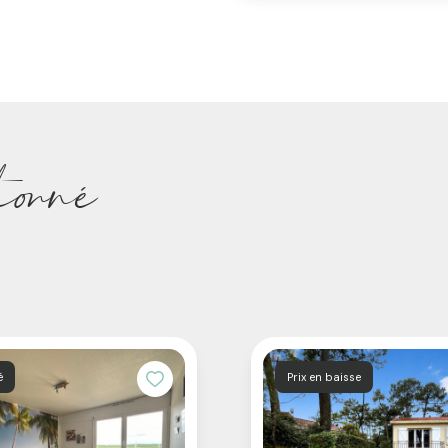
ionné
é
Prix en baisse