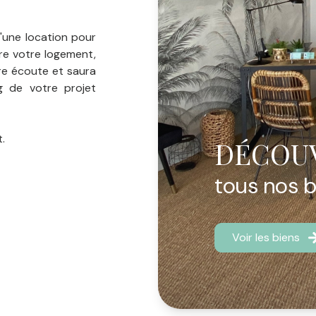
'une location pour
re votre logement,
tre écoute et saura
g de votre projet
t.
DÉCOU
tous nos 
Voir les biens