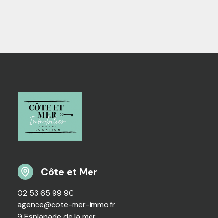
Côte et Mer
02 53 65 99 90
agence@cote-mer-immo.fr
9 Esplanade de la mer