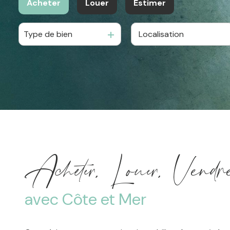
Acheter
Louer
Estimer
Type de bien
De l'ancien
à l'année
De l'immo pro
En saisonnier
Acheter, Louer, Vendr
avec Côte et Mer