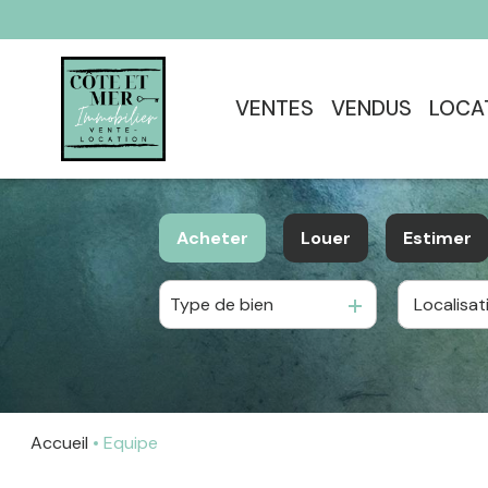
VENTES
VENDUS
LOCA
Acheter
Louer
Estimer
Type de bien
De l'ancien
à l'année
De l'immo pro
En saisonnier
Accueil
Equipe