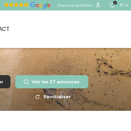
0
Fr
Espace propriétaire
ACT
er
Voir les
27
annonces
Réinitialiser