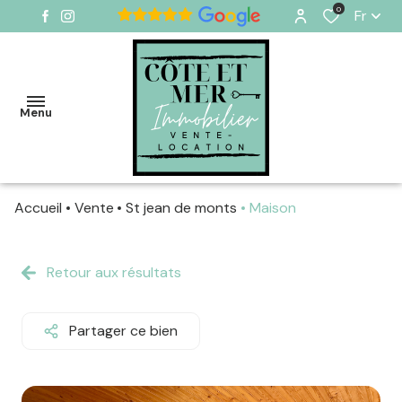
0
Fr
Menu
Accueil
Vente
St jean de monts
Maison
VENTES
VENDUS
Retour aux résultats
LOCATIONS
SAISONNIÈRES
Partager ce bien
ESTIMER