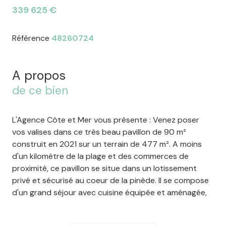
339 625 €
Référence
48260724
A propos
de ce bien
L'Agence Côte et Mer vous présente : Venez poser
vos valises dans ce très beau pavillon de 90 m²
construit en 2021 sur un terrain de 477 m². A moins
d'un kilomètre de la plage et des commerces de
proximité, ce pavillon se situe dans un lotissement
privé et sécurisé au coeur de la pinède. Il se compose
d'un grand séjour avec cuisine équipée et aménagée,
de trois chambres, d'une salle d'eau et wc. Garage et
cellier. Vous pourrez profiter d'une belle terrasse