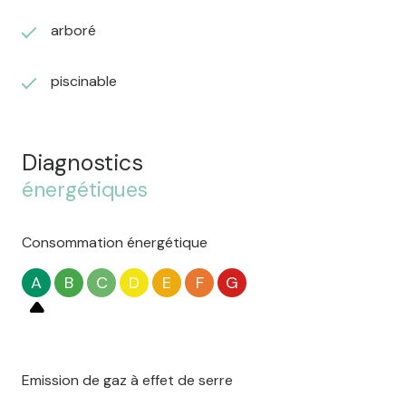
arboré
piscinable
Diagnostics
énergétiques
Consommation énergétique
A
B
C
D
E
F
G
Emission de gaz à effet de serre