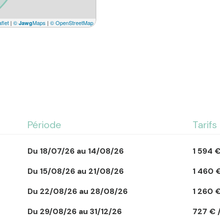
À l'extérieur, profitez 
flet
|
©
Maps
|
© OpenStreetMap
Jawg
équipée d'un salon de j
paysager est entièremen
Le WIFI est inclus et le
> Les + du logement :
- Piscine privative chau
- Terrasse sans vis-à-v
Période
Tarifs
- Jardin clos et paysag
- WIFI inclus
- Plage, forêt et pistes
Du 18/07/26 au 14/08/26
1 594 
> Informations complém
Du 15/08/26 au 21/08/26
1 460 
- Animaux non admis
Du 22/08/26 au 28/08/26
1 260 
- Taxe de séjour à régl
- Dépôt de garantie : 
Du 29/08/26 au 31/12/26
727 € 