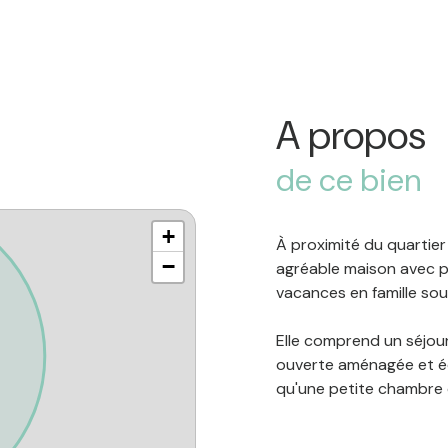
A propos
de ce bien
+
À proximité du quartier 
−
agréable maison avec pi
vacances en famille sous
Elle comprend un séjour
ouverte aménagée et éq
qu'une petite chambre d'
avec lit simple (80 cm)
d'eau, d'un WC séparé e