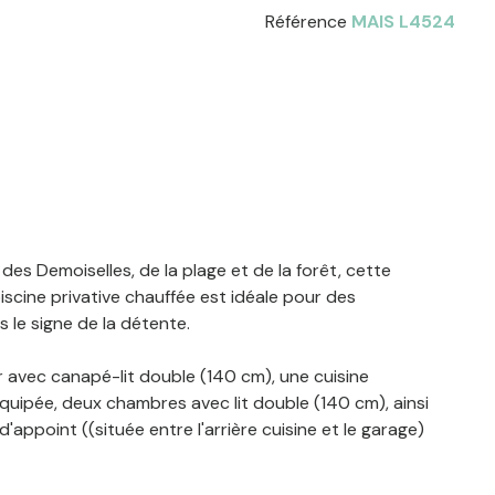
Référence
MAIS L4524
des Demoiselles, de la plage et de la forêt, cette
scine privative chauffée est idéale pour des
 le signe de la détente.
 avec canapé-lit double (140 cm), une cuisine
uipée, deux chambres avec lit double (140 cm), ainsi
appoint ((située entre l'arrière cuisine et le garage)
 et rangement. Vous disposerez également d'une salle
t d'une arrière-cuisine.