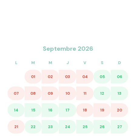
> Services optionnels :
- Ménage de fin de séjo
- Location de draps : à
- Location de serviette
- Mini Box Wi-Fi : 39€ /
- Équipement bébé (lit 
Septembre 2026
*dans la limite des stoc
L
M
M
J
V
S
D
01
02
03
04
05
06
07
08
09
10
11
12
13
14
15
16
17
18
19
20
21
22
23
24
25
26
27