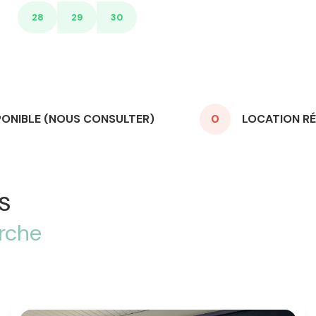
28
29
30
PONIBLE (NOUS CONSULTER)
0
LOCATION RÉ
s
erche