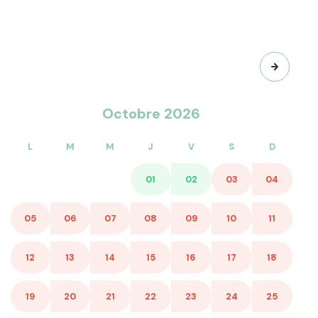
ur : 100€
 partir de 13€ / semaine (nous consulter)
s : à partir de 7€ / semaine (nous consulter)
 semaine
ou chaise haute) : 20€ / semaine
Octobre 2026
ks disponibles.
L
M
M
J
V
S
D
01
02
03
04
05
06
07
08
09
10
11
12
13
14
15
16
17
18
19
20
21
22
23
24
25