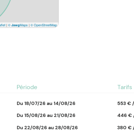
qu'un balcon fermé.
Une place de parking pr
Commerces saisonniers 
flet
|
©
Maps
|
© OpenStreetMap
Jawg
et pistes cyclables à p
> Les + logement :
- Plage à 100 m
- Parking privatif
- Balcon fermé
- Quartier familial
- Commerces accessibl
Période
Tarifs
- Forêt et pistes cyclab
> Informations complém
Du 18/07/26 au 14/08/26
553 € 
- Animaux non admis
- Taxe de séjour à régl
Du 15/08/26 au 21/08/26
446 € 
- Dépôt de garantie : 
Du 22/08/26 au 28/08/26
380 € 