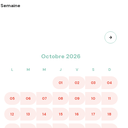
/ Semaine
ur : 80€
 partir de 13€ / semaine (nous consulter)
s : à partir de 7€ / semaine (nous consulter)
 semaine
ou chaise haute) : 20€ / semaine
ks disponibles.
Octobre 2026
L
M
M
J
V
S
D
01
02
03
04
05
06
07
08
09
10
11
12
13
14
15
16
17
18