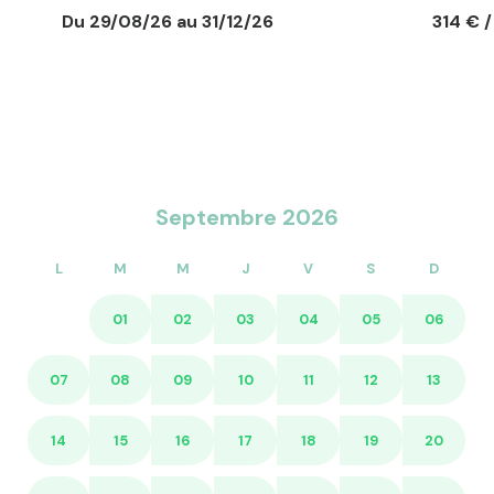
> Services optionnels :
Du 29/08/26 au 31/12/26
314 € 
- Ménage de fin de séjo
- Location de draps : à
- Location de serviette
- Mini Box Wi-Fi : 39€ /
- Équipement bébé (lit 
*dans la limite des stoc
Septembre 2026
L
M
M
J
V
S
D
01
02
03
04
05
06
07
08
09
10
11
12
13
14
15
16
17
18
19
20