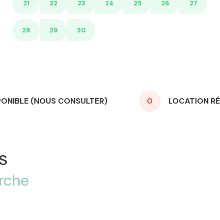
21
22
23
24
25
26
27
28
29
30
PONIBLE (NOUS CONSULTER)
0
LOCATION RÉ
s
erche